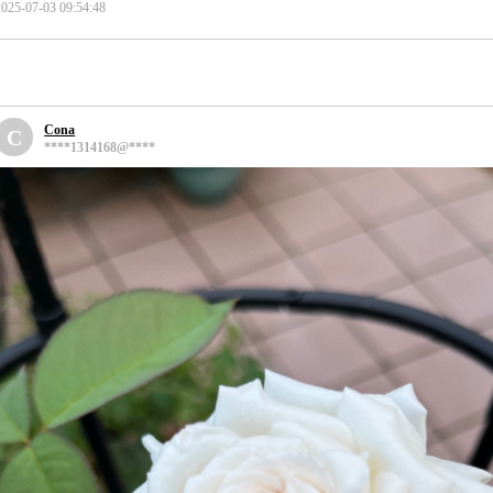
2025-07-03 09:54:48
Cona
C
****1314168@****