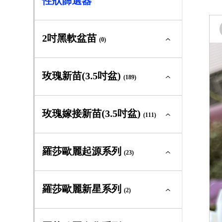
性狀篩選器
2吋黑軟盆苗
(0)
2吋黑軟盆苗全部
(0)
玫瑰新苗(3.5吋盆)
(189)
大輪矮叢
(0)
玫瑰新苗(3.5吋盆)全部
(189)
玫瑰嫁接新苗(3.5吋盆)
(111)
中輪豐花
(0)
大輪矮叢
(71)
玫瑰嫁接新苗(3.5吋盆)全部
(111)
羅莎歐麗起源系列
迷你玫瑰
(23)
(0)
中輪豐花
(60)
大輪矮叢
(41)
灌木型玫瑰
(0)
羅莎歐麗起源系列全部
(23)
羅莎歐麗新星系列
迷你玫瑰
(2)
(11)
中輪豐花
(43)
蔓性玫瑰
(0)
大輪矮叢
(0)
灌木型玫瑰
(39)
羅莎歐麗新星系列全部