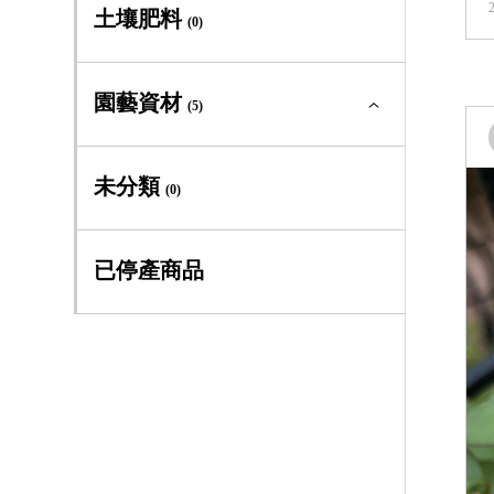
多年生及季節草花全部
(0)
土壤肥料
(0)
大道系
(1)
多年生草本
(0)
園藝資材
早大花組
(5)
(3)
季節草花
(0)
晚大花組
(3)
園藝資材全部
(5)
未分類
(0)
義大利組
(6)
專利四方盆
(3)
已停產商品
全緣組
(6)
工具手套
(1)
佛羅里達組
(1)
書籍
(1)
傑克曼組
(0)
德克薩斯組
(0)