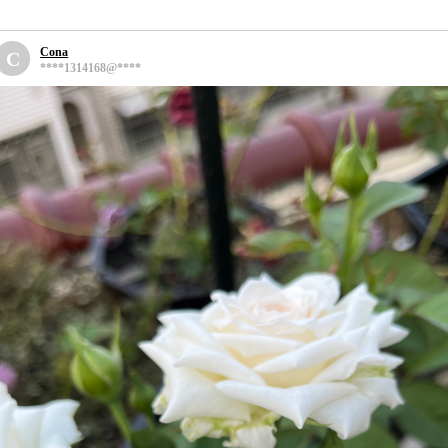
Cona
C
****1314168@****