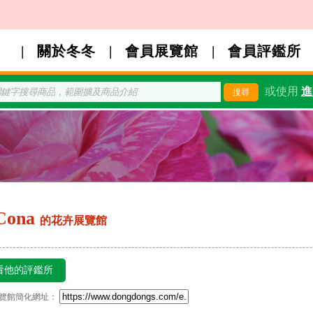
關於冬冬
會員展覽館
會員評鑑所
或使用
進
Cona
的花卉展覽館
看他的評鑑所
覽館簡化網址：