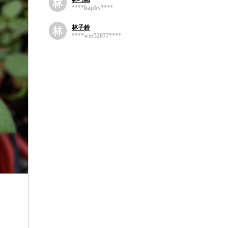
林
****haphy****
林子鈴
林
****wer52077****