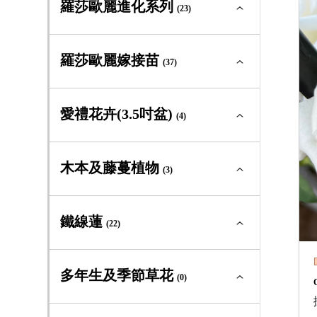
(2)
羅莎歐麗進化系列
迷你玫瑰
(23)
(3)
古典玫瑰及原種
(0)
中輪豐花
(4)
蔓性玫瑰
(1)
大輪矮叢
(0)
灌木型玫瑰
(23)
羅莎歐麗進化系列全部
(23)
砧木用
羅莎歐麗嫁接苗
(0)
迷你玫瑰
(37)
(2)
古典玫瑰及原種
(6)
中輪豐花
(2)
蔓性玫瑰
(1)
大輪矮叢
(4)
灌木型玫瑰
(17)
羅莎歐麗嫁接苗全部
(37)
砧木用
愛禮花卉(3.5吋盆)
(1)
迷你玫瑰
(4)
(0)
古典玫瑰及原種
(0)
中輪豐花
(9)
蔓性玫瑰
(0)
大輪矮叢
(4)
灌木型玫瑰
(0)
愛禮花卉(3.5吋盆)全部
(4)
木本及藤蔓植物
迷你玫瑰
(3)
(0)
中輪豐花
(17)
蔓性玫瑰
(0)
中輪豐花
(0)
灌木型玫瑰
(10)
木本及藤蔓植物全部
(3)
鐵線蓮
迷你玫瑰
(22)
(0)
大輪矮叢
(3)
蔓性玫瑰
(0)
常綠及落葉灌木
(3)
灌木型玫瑰
(16)
鐵線蓮全部
(22)
多年生及季節草花
嫁接苗
(0)
(1)
藤蔓植物
(0)
蔓性玫瑰
(0)
新世界組
(2)