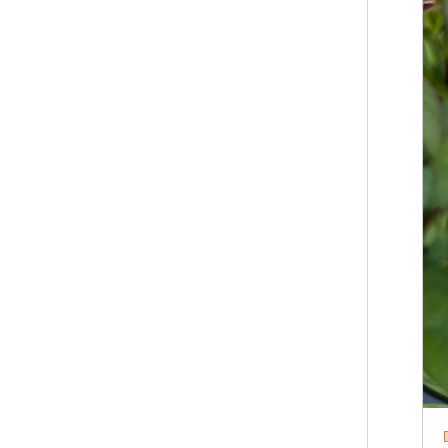
野生種
(0)