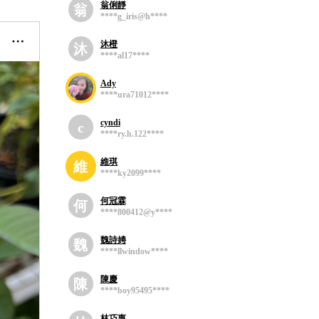
翁俐靜
翁
****g_iris@h****
沐橙
沐
****al17****
Ady
****ura71012****
cyndi
c
****ry.h.122****
維琪
維
****ky2099****
何冠霖
何
****800412@y****
魏詩娉
魏
****llwindow****
陳慶
陳
****boy95495****
林巧惠