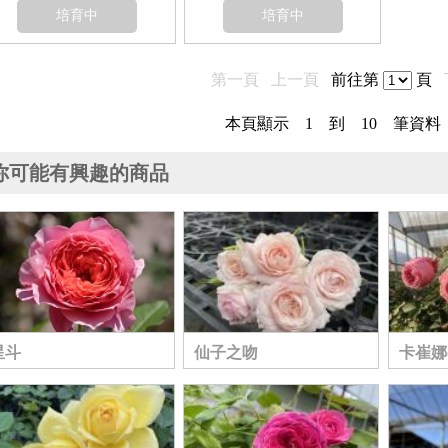
培育中
培育中
第一頁
上一頁
前往第
頁
本頁顯示 1 到 10 筆資料
你可能有興趣的商品
星斗
仙子之吻
卡崔娜(