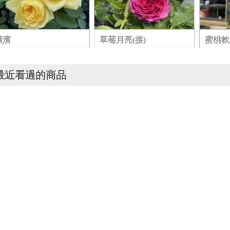
橫濱
草莓月亮(接)
蜜桃軟
最近看過的商品