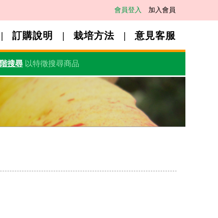
會員登入
加入會員
訂購說明
栽培方法
意見客服
階搜尋
以特徵搜尋商品