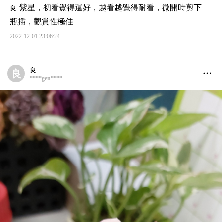
紫星，初看覺得還好，越看越覺得耐看，微開時剪下
良
瓶插，觀賞性極佳
2022-12-01 23:06:24
良
良
****gen****