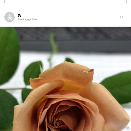
最近更新的展覽館
良
良
推薦的展覽館
****gen****
Alice夢遊花境
A
****kenheart****
彭懷萱
彭
****ianita02****
由嵐
由
****ker.yula****
翁淮挹
翁
****06652126****
子筑
子
****272002****
鍾秋被
鍾
****131440@g****