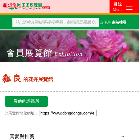
或使用
進階搜尋
會員展覽館
Exhibition
良
的花卉展覽館
看他的評鑑所
此展覽館簡化網址：
喜愛與推薦