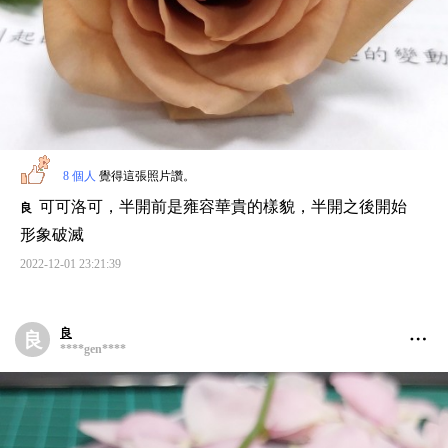
moho
m
****o7****
吳
吳
****ven****
8 個人
覺得這張照片讚。
可可洛可，半開前是雍容華貴的樣貌，半開之後開始
良
形象破滅
2022-12-01 23:21:39
良
良
****gen****