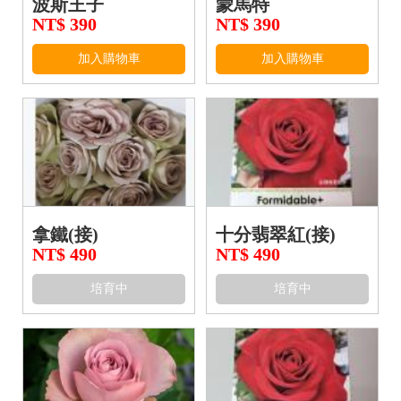
波斯王子
蒙馬特
NT$ 390
NT$ 390
加入購物車
加入購物車
拿鐵(接)
十分翡翠紅(接)
NT$ 490
NT$ 490
培育中
培育中