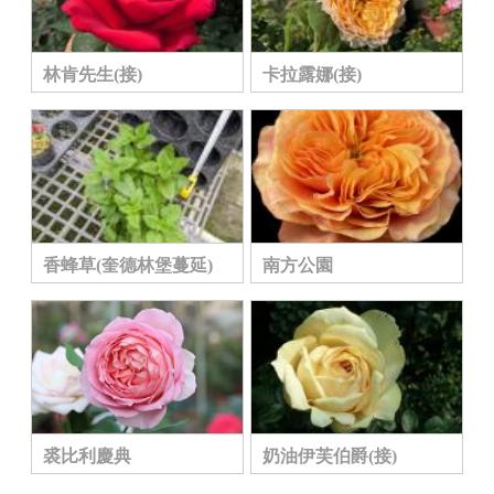
林肯先生(接)
卡拉露娜(接)
香蜂草(奎德林堡蔓延)
南方公園
裘比利慶典
奶油伊芙伯爵(接)