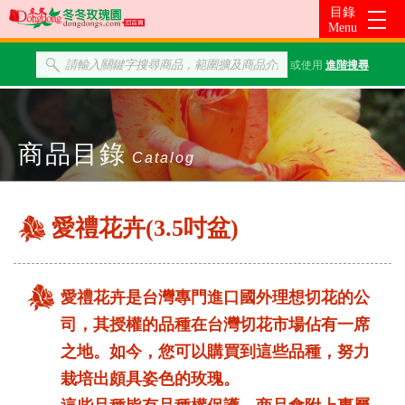
或使用
進階搜尋
商品目錄
Catalog
愛禮花卉(3.5吋盆)
愛禮花卉是台灣專門進口國外理想切花的公
司，其授權的品種在台灣切花市場佔有一席
之地。如今，您可以購買到這些品種，努力
栽培出頗具姿色的玫瑰。