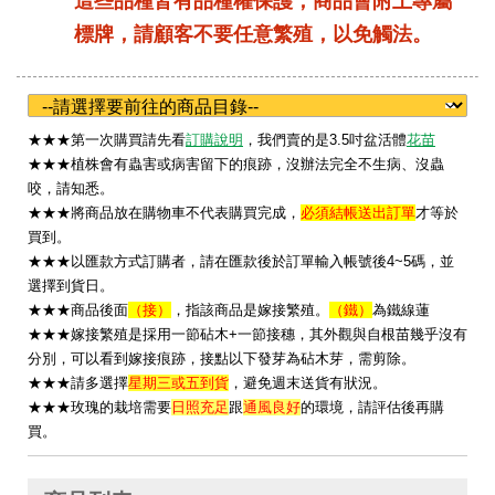
這些品種皆有品種權保護，商品會附上專屬
標牌，請顧客不要任意繁殖，以免觸法。
★
★★第一次購買請先看
訂購說明
，我們賣的是3.5吋盆活體
花苗
★★★植株會有蟲害或病害留下的痕跡，沒辦法完全不生病、沒蟲
咬，請知悉。
★★★將商品放在購物車不代表購買完成，
必須結帳送出訂單
才等於
買到。
★★★以匯款方式訂購者，請在匯款後於訂單輸入帳號後4~5碼，並
選擇到貨日。
★★★
商品後面
（接）
，指該商品是嫁接繁殖。
（鐵）
為鐵線蓮
★★★嫁接繁殖是採用一節砧木+一節接穗，其外觀與自根苗幾乎沒有
分別，可以看到嫁接痕跡，接點以下發芽為砧木芽，需剪除。
★★★請多選擇
星期三或五到貨
，避免週末送貨有狀況。
★
★★玫瑰的栽培需要
日照充足
跟
通風良好
的環境，請評估後再購
買。