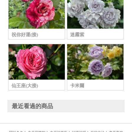
祝你好運(接)
迷霧紫
仙王座(大接)
卡米爾
最近看過的商品