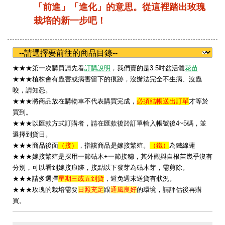
「前進」「進化」的意思。從這裡踏出玫瑰
栽培的新一步吧！
★
★★第一次購買請先看
訂購說明
，我們賣的是3.5吋盆活體
花苗
★★★植株會有蟲害或病害留下的痕跡，沒辦法完全不生病、沒蟲
咬，請知悉。
★★★將商品放在購物車不代表購買完成，
必須結帳送出訂單
才等於
買到。
★★★以匯款方式訂購者，請在匯款後於訂單輸入帳號後4~5碼，並
選擇到貨日。
★★★
商品後面
（接）
，指該商品是嫁接繁殖。
（鐵）
為鐵線蓮
★★★嫁接繁殖是採用一節砧木+一節接穗，其外觀與自根苗幾乎沒有
分別，可以看到嫁接痕跡，接點以下發芽為砧木芽，需剪除。
★★★請多選擇
星期三或五到貨
，避免週末送貨有狀況。
★
★★玫瑰的栽培需要
日照充足
跟
通風良好
的環境，請評估後再購
買。