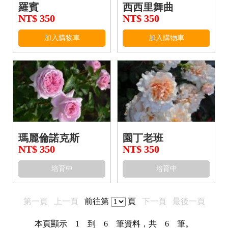
羅賓
西西里舞曲
NT$ 350
NT$ 350
加入購物車
加入購物車
瑪麗倫諾克斯
園丁老班
NT$ 350
NT$ 350
培育中
培育中
第一頁
上一頁
前往第
頁
下一頁
最後一頁
本頁顯示 1 到 6 筆資料，共 6 筆。