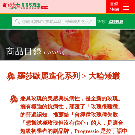
或使用
進階搜尋
商品目錄
Catalog
羅莎歐麗進化系列 > 大輪矮叢
兼具玫瑰的美感與抗病性，是全新的玫瑰。
擁有極強的抗病性，顛覆了「玫瑰很難種」
的普遍認知。推薦給「曾經種玫瑰種失敗」
「想嘗試種玫瑰但沒有信心」的人，是適合
超級初學者的副品牌，
Progressio
是拉丁語中