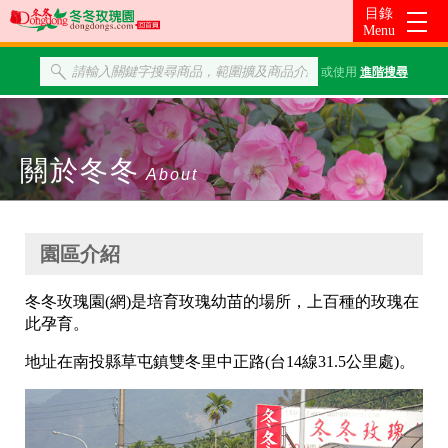
或使用
進階搜尋
關於冬冬
About
園區介紹
冬冬玫瑰園(網)是培育玫瑰幼苗的場所，上百種的玫瑰在
此孕育。
地址在南投縣草屯鎮雙冬里中正路(台14線31.5公里處)。