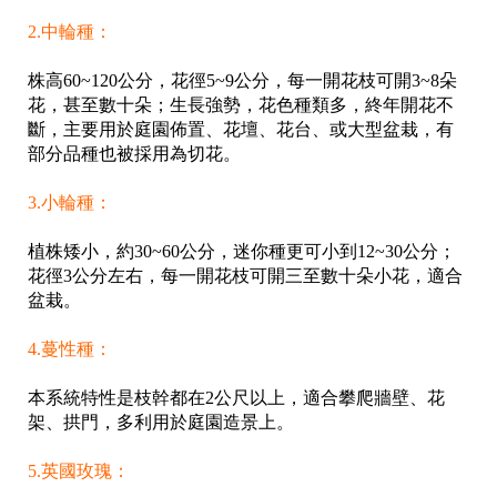
2.中輪種：
株高60~120公分，花徑5~9公分，每一開花枝可開3~8朵
花，甚至數十朵；生長強勢，花色種類多，終年開花不
斷，主要用於庭園佈置、花壇、花台、或大型盆栽，有
部分品種也被採用為切花。
3.小輪種：
植株矮小，約30~60公分，迷你種更可小到12~30公分；
花徑3公分左右，每一開花枝可開三至數十朵小花，適合
盆栽。
4.蔓性種：
本系統特性是枝幹都在2公尺以上，適合攀爬牆壁、花
架、拱門，多利用於庭園造景上。
5.英國玫瑰：