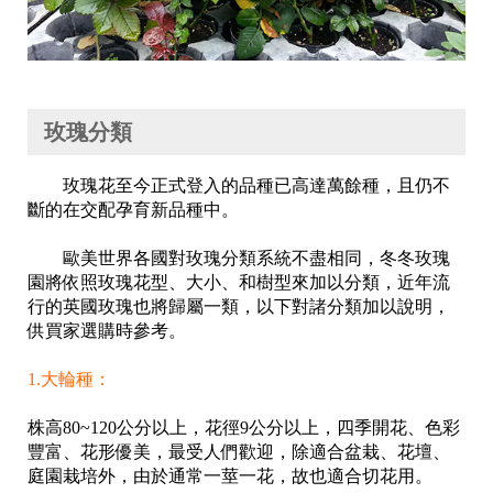
玫瑰分類
玫瑰花至今正式登入的品種已高達萬餘種，且仍不
斷的在交配孕育新品種中。
歐美世界各國對玫瑰分類系統不盡相同，冬冬玫瑰
園將依照玫瑰花型、大小、和樹型來加以分類，近年流
行的英國玫瑰也將歸屬一類，以下對諸分類加以說明，
供買家選購時參考。
1.大輪種：
株高80~120公分以上，花徑9公分以上，四季開花、色彩
豐富、花形優美，最受人們歡迎，除適合盆栽、花壇、
庭園栽培外，由於通常一莖一花，故也適合切花用。