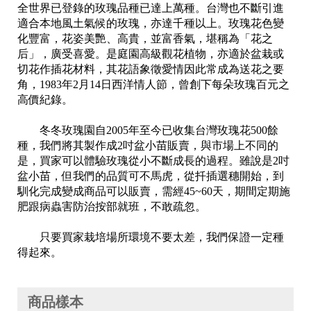
全世界已登錄的玫瑰品種已達上萬種。台灣也不斷引進
適合本地風土氣候的玫瑰，亦達千種以上。玫瑰花色變
化豐富，花姿美艷、高貴，並富香氣，堪稱為「花之
后」，廣受喜愛。是庭園高級觀花植物，亦適於盆栽或
切花作插花材料，其花語象徵愛情因此常成為送花之要
角，1983年2月14日西洋情人節，曾創下每朵玫瑰百元之
高價紀錄。
冬冬玫瑰園自2005年至今已收集台灣玫瑰花500餘
種，我們將其製作成2吋盆小苗販賣，與市場上不同的
是，買家可以體驗玫瑰從小不斷成長的過程。雖說是2吋
盆小苗，但我們的品質可不馬虎，從扦插選穗開始，到
馴化完成變成商品可以販賣，需經45~60天，期間定期施
肥跟病蟲害防治按部就班，不敢疏忽。
只要買家栽培場所環境不要太差，我們保證一定種
得起來。
商品樣本