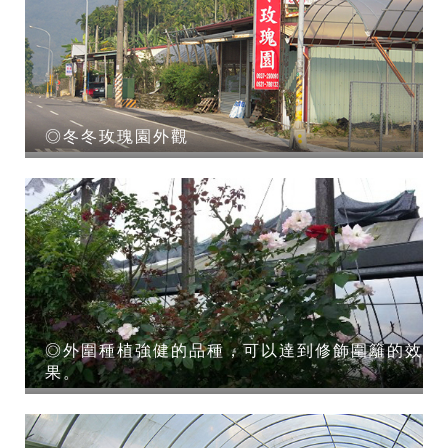
◎冬冬玫瑰園外觀
◎外圍種植強健的品種，可以達到修飾圍籬的效
果。