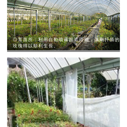
◎育苗所：利用自動噴霧跟遮雨棚，讓剛扦插的
玫瑰得以順利生長。