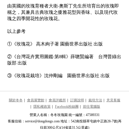
由英國的玫瑰育種者大衛‧奧斯丁先生所培育出的玫瑰即
稱之，其兼具古典玫瑰之優雅花型與香味、以及現代玫
瑰之四季開花性的玫瑰花。
以上參考
①《玫瑰花》 高木絢子著 園藝世界出版社 出版
②《台灣花卉實用圖鑑‧第8輯》薛聰賢編著 台灣普綠出
版部 出版
③《玫瑰花栽培》沈仲剛編 園藝世界出版社 出版
關於冬冬
｜
會員展覽館
｜
會員評鑑所
｜
訂購說明
｜
栽培方法
｜
意見客服
｜
隱私權政策
｜
Facebook粉絲團
｜
前往電腦版
營業人名稱：冬冬玫瑰園 統一編號：47589331
客服信箱：service@dongdongs.com 地址：542南投縣草屯鎮中正路28-7號(再
往前300公尺)(14省道31.5公里處)