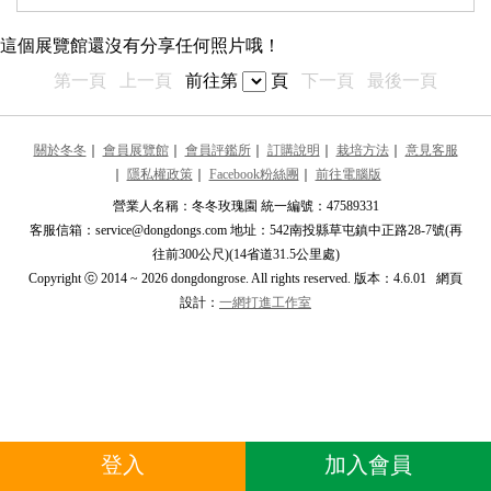
最近更新的展覽館
這個展覽館還沒有分享任何照片哦！
推薦的展覽館
第一頁
上一頁
前往第
頁
下一頁
最後一頁
Tina Lin
T
****piretina****
關於冬冬
｜
會員展覽館
｜
會員評鑑所
｜
訂購說明
｜
栽培方法
｜
意見客服
｜
隱私權政策
｜
Facebook粉絲團
｜
前往電腦版
小貓
小
****fish2015****
營業人名稱：冬冬玫瑰園 統一編號：47589331
客服信箱：service@dongdongs.com 地址：542南投縣草屯鎮中正路28-7號(再
Mei
M
往前300公尺)(14省道31.5公里處)
****wim****
Copyright ⓒ 2014 ~ 2026 dongdongrose. All rights reserved. 版本：4.6.01 網頁
設計：
一網打進工作室
米蓮妲
米
****ianda****
唐家俊
唐
****1747@yah****
北國拉麵
北
登入
加入會員
****l808080****