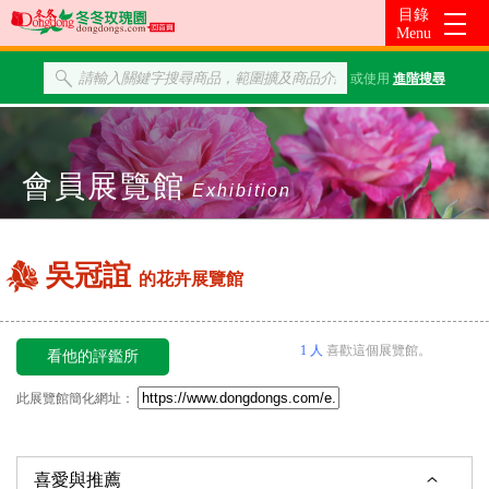
或使用
進階搜尋
會員展覽館
Exhibition
吳冠誼
的花卉展覽館
1 人
喜歡這個展覽館。
看他的評鑑所
此展覽館簡化網址：
喜愛與推薦