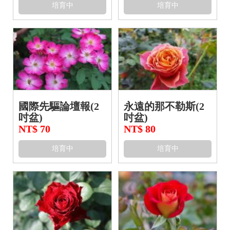
培育中
培育中
國際先驅論壇報(2
永遠的那不勒斯(2
吋盆)
吋盆)
NT$ 70
NT$ 80
培育中
培育中