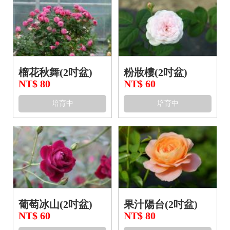
榴花秋舞(2吋盆)
粉妝樓(2吋盆)
NT$ 80
NT$ 60
培育中
培育中
葡萄冰山(2吋盆)
果汁陽台(2吋盆)
NT$ 60
NT$ 80