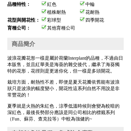
品種特性：
紅色
中輪
植株耐熱
花耐熱
花型與開花性：
彩球型
四季開花
育種公司：
其他育種公司
商品簡介
波浪花瓣花形一樣是屬於荷蘭Interplant的品種，不過由日
本販售，並且紅華美是海葵的雜交後代，繼承了海葵獨
特的花形，花徑則是更迷你化，但一樣是多頭開花。
栽培方面，耐熱性不差，即便是夏天花瓣依舊能有波浪
狀只是波浪的幅度變小，開花性這系列自然不用說是非
常豐花的！
夏季就是火熱的朱紅色，涼季低溫時候則會變為較暗的
深紅色，最後長勢部分應該是同公司相比的標籤系列
（Fun、蘇芬、查克拉等）中較為強健的~