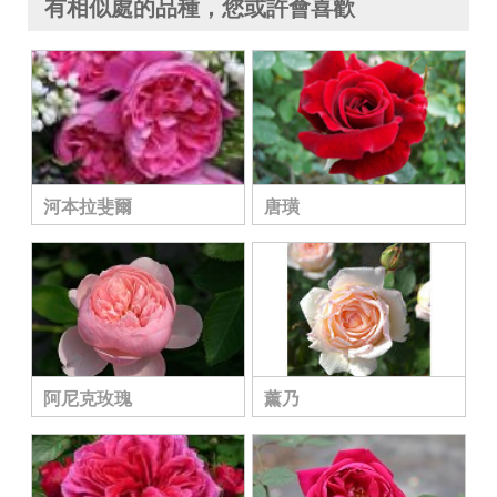
有相似處的品種，您或許會喜歡
河本拉斐爾
唐璜
阿尼克玫瑰
薰乃