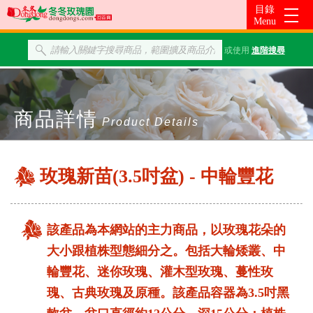
或使用
進階搜尋
商品詳情
Product Details
玫瑰新苗(3.5吋盆) - 中輪豐花
該產品為本網站的主力商品，以玫瑰花朵的
大小跟植株型態細分之。包括大輪矮叢、中
輪豐花、迷你玫瑰、灌木型玫瑰、蔓性玫
瑰、古典玫瑰及原種。該產品容器為3.5吋黑