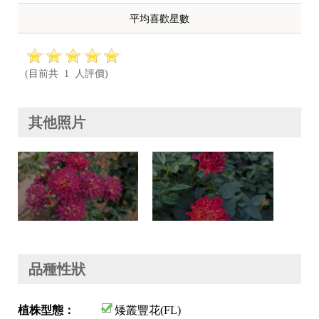
平均喜歡星數
(目前共 1 人評價)
其他照片
品種性狀
植株型態：
矮叢豐花(FL)