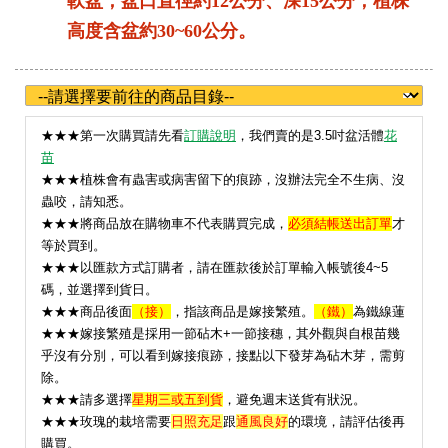
軟盆，盆口直徑約12公分、深15公分；植株
高度含盆約30~60公分。
★
★★第一次購買請先看
訂購說明
，我們賣的是3.5吋盆活體
花
苗
★★★植株會有蟲害或病害留下的痕跡，沒辦法完全不生病、沒
蟲咬，請知悉。
★★★將商品放在購物車不代表購買完成，
必須結帳送出訂單
才
等於買到。
★★★以匯款方式訂購者，請在匯款後於訂單輸入帳號後4~5
碼，並選擇到貨日。
★★★
商品後面
（接）
，指該商品是嫁接繁殖。
（鐵）
為鐵線蓮
★★★嫁接繁殖是採用一節砧木+一節接穗，其外觀與自根苗幾
乎沒有分別，可以看到嫁接痕跡，接點以下發芽為砧木芽，需剪
除。
★★★請多選擇
星期三或五到貨
，避免週末送貨有狀況。
★
★★玫瑰的栽培需要
日照充足
跟
通風良好
的環境，請評估後再
購買。