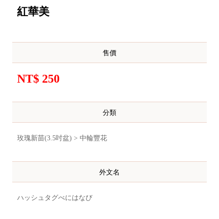
紅華美
售價
NT$ 250
分類
玫瑰新苗(3.5吋盆) > 中輪豐花
外文名
ハッシュタグべにはなび