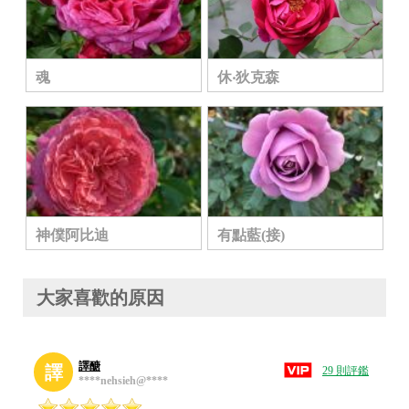
魂
休‧狄克森
神僕阿比迪
有點藍(接)
大家喜歡的原因
譯醣
譯
29 則評鑑
****nehsieh@****