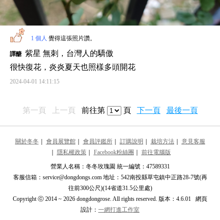
1 個人
覺得這張照片讚。
紫星 無刺，台灣人的驕傲
譯醣
很快復花，炎炎夏天也照樣多頭開花
2024-04-01 14:11:15
第一頁
上一頁
前往第
頁
下一頁
最後一頁
關於冬冬
｜
會員展覽館
｜
會員評鑑所
｜
訂購說明
｜
栽培方法
｜
意見客服
｜
隱私權政策
｜
Facebook粉絲團
｜
前往電腦版
營業人名稱：冬冬玫瑰園 統一編號：47589331
客服信箱：service@dongdongs.com 地址：542南投縣草屯鎮中正路28-7號(再
往前300公尺)(14省道31.5公里處)
Copyright ⓒ 2014 ~ 2026 dongdongrose. All rights reserved. 版本：4.6.01 網頁
設計：
一網打進工作室