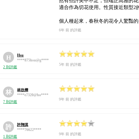
然有些許美中不足，但端正高雅的花
適合作為切花使用。性質接近類型2
個人種起來，春秋冬的花令人驚豔的
6年 前 的評鑑
Hsu
H
****875hsu@g****
5年 前 的評鑑
2 則評鑑
林欣樺
林
****e7320@ho****
9年 前 的評鑑
7 則評鑑
許翔淇
許
****76622****
9年 前 的評鑑
1 則評鑑