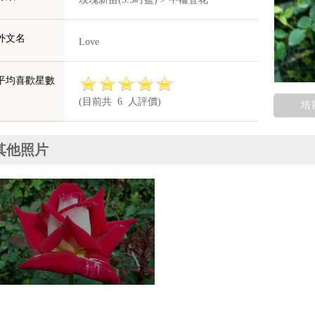
外文名
Love
平均喜歡星數
(目前共 6 人評價)
培
其他照片