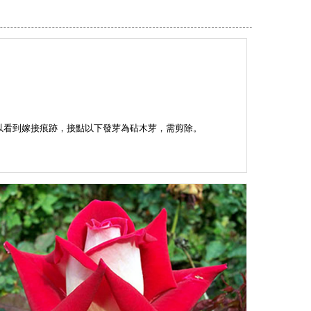
。
以看到嫁接痕跡，接點以下發芽為砧木芽，需剪除。