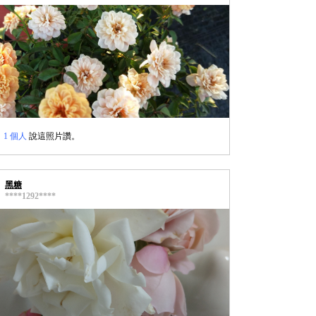
1 個人
說這照片讚。
黑糖
****1292****