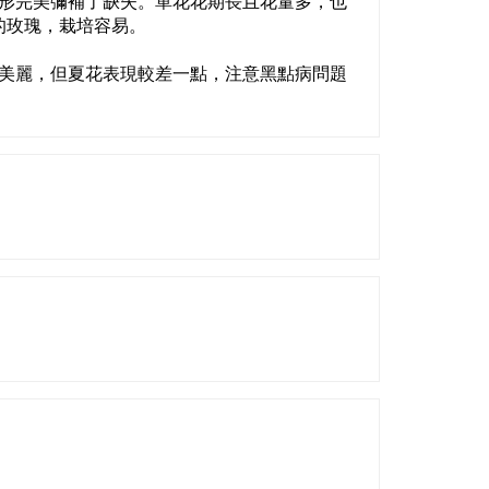
形完美彌補了缺失。單花花期長且花量多，也
的玫瑰，栽培容易。
美麗，但夏花表現較差一點，注意黑點病問題