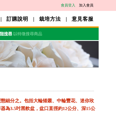
會員登入
加入會員
訂購說明
栽培方法
意見客服
階搜尋
以特徵搜尋商品
型態細分之。包括大輪矮叢、中輪豐花、迷你玫
為3.5吋黑軟盆，盆口直徑約12公分、深15公