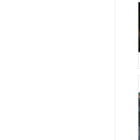
傑克曼組
(0)
德克薩斯組
(0)
野生種
(0)