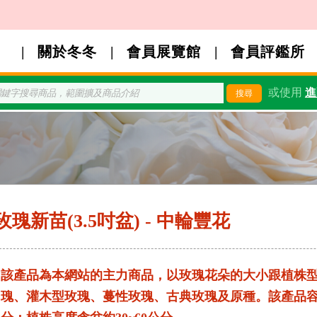
關於冬冬
會員展覽館
會員評鑑所
或使用
進
玫瑰新苗(3.5吋盆) - 中輪豐花
該產品為本網站的主力商品，以玫瑰花朵的大小跟植株
瑰、灌木型玫瑰、蔓性玫瑰、古典玫瑰及原種。該產品容器