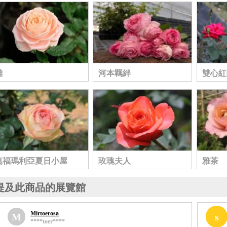
雛
河本羈絆
雙心紅
萬福瑪利亞夏日小屋
玫瑰夫人
雅茶
提及此商品的展覽館
Mirtoerosa
M
s
****toer****