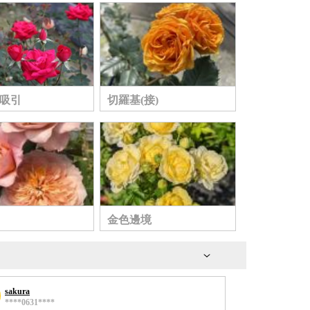
吸引
切羅基(接)
金色邊境
sakura
****0631****