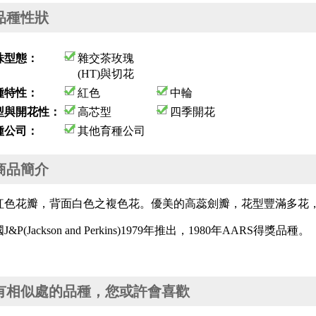
品種性狀
株型態：
雜交茶玫瑰
(HT)與切花
種特性：
紅色
中輪
型與開花性：
高芯型
四季開花
種公司：
其他育種公司
商品簡介
紅色花瓣，背面白色之複色花。優美的高蕊劍瓣，花型豐滿多花
J&P(Jackson and Perkins)1979年推出，1980年AARS得獎品種。
有相似處的品種，您或許會喜歡