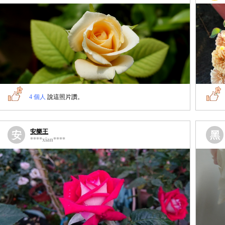
4 個人
說這照片讚。
安樂王
安
黑
****xian****