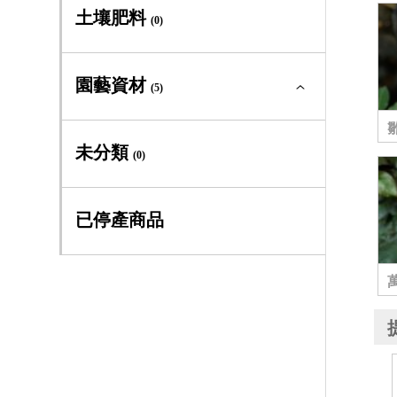
鐵線蓮全部
(22)
土壤肥料
(0)
藤蔓植物
(0)
新世界組
(2)
園藝資材
(5)
大道系
(1)
園藝資材全部
(5)
未分類
早大花組
(0)
(3)
專利四方盆
(3)
晚大花組
(3)
已停產商品
工具手套
(1)
義大利組
(6)
書籍
(1)
全緣組
(6)
佛羅里達組
(1)