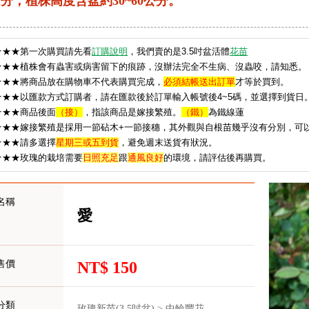
分；植株高度含盆約30~60公分。
★
★★第一次購買請先看
訂購說明
，我們賣的是3.5吋盆活體
花苗
★★★植株會有蟲害或病害留下的痕跡，沒辦法完全不生病、沒蟲咬，請知悉。
★★★將商品放在購物車不代表購買完成，
必須結帳送出訂單
才等於買到。
★★★以匯款方式訂購者，請在匯款後於訂單輸入帳號後4~5碼，並選擇到貨日
★★★
商品後面
（接）
，指該商品是嫁接繁殖。
（鐵）
為鐵線蓮
★★★嫁接繁殖是採用一節砧木+一節接穗，其外觀與自根苗幾乎沒有分別，可
★★★請多選擇
星期三或五到貨
，避免週末送貨有狀況。
★
★★玫瑰的栽培需要
日照充足
跟
通風良好
的環境，請評估後再購買。
名稱
愛
售價
NT$ 150
分類
玫瑰新苗(3.5吋盆) > 中輪豐花