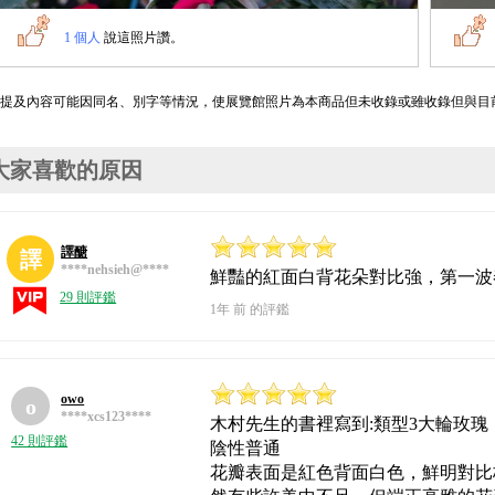
1 個人
說這照片讚。
*提及內容可能因同名、別字等情況，使展覽館照片為本商品但未收錄或雖收錄但與目
大家喜歡的原因
譯醣
譯
****nehsieh@****
鮮豔的紅面白背花朵對比強，第一波
29 則評鑑
1年 前 的評鑑
owo
o
****xcs123****
木村先生的書裡寫到:類型3大輪玫
42 則評鑑
陰性普通
花瓣表面是紅色背面白色，鮮明對比