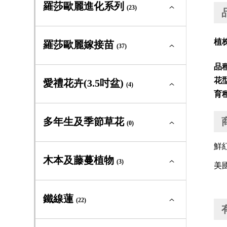
羅莎歐麗新星系列全部
(2)
羅莎歐麗進化系列
迷你玫瑰
(23)
(3)
中輪豐花
(4)
大輪矮叢
(0)
灌木型玫瑰
(23)
羅莎歐麗進化系列全部
(23)
植
羅莎歐麗嫁接苗
迷你玫瑰
(37)
(2)
中輪豐花
(2)
蔓性玫瑰
(1)
品
大輪矮叢
(4)
灌木型玫瑰
(18)
羅莎歐麗嫁接苗全部
(37)
花
愛禮花卉(3.5吋盆)
迷你玫瑰
(4)
(0)
古典玫瑰及原種
(0)
育
中輪豐花
(9)
蔓性玫瑰
(0)
大輪矮叢
(4)
灌木型玫瑰
(0)
愛禮花卉(3.5吋盆)全部
(4)
多年生及季節草花
迷你玫瑰
(0)
(0)
中輪豐花
(17)
蔓性玫瑰
(0)
中輪豐花
(0)
鮮
灌木型玫瑰
(10)
多年生及季節草花全部
(0)
木本及藤蔓植物
迷你玫瑰
(3)
(0)
美國
大輪矮叢
(3)
蔓性玫瑰
(0)
多年生草本
(0)
灌木型玫瑰
(16)
木本及藤蔓植物全部
(3)
鐵線蓮
嫁接苗
(22)
(1)
季節草花
(0)
蔓性玫瑰
(0)
常綠及落葉灌木
(3)