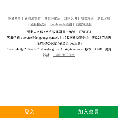
關於冬冬
｜
會員展覽館
｜
會員評鑑所
｜
訂購說明
｜
栽培方法
｜
意見客服
｜
隱私權政策
｜
Facebook粉絲團
｜
前往電腦版
營業人名稱：冬冬玫瑰園 統一編號：47589331
客服信箱：service@dongdongs.com 地址：542南投縣草屯鎮中正路28-7號(再
往前300公尺)(14省道31.5公里處)
Copyright ⓒ 2014 ~ 2026 dongdongrose. All rights reserved. 版本：4.6.01 網頁
設計：
一網打進工作室
登入
加入會員