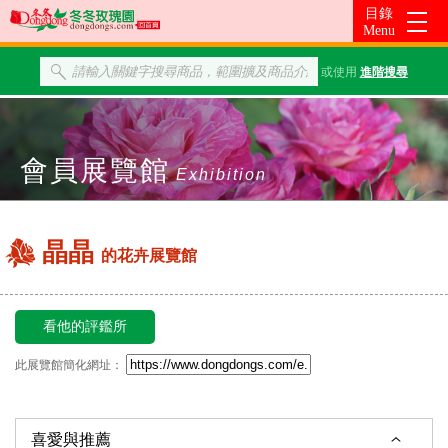
或使用
進階搜尋
會員展覽館
Exhibition
晶晶
的花卉展覽館
看他的評鑑所
此展覽館簡化網址：
喜愛與推薦