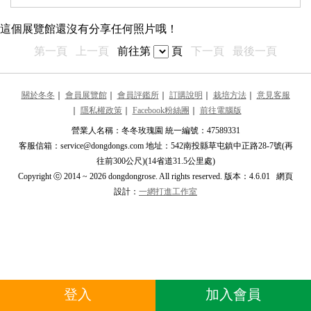
最近更新的展覽館
這個展覽館還沒有分享任何照片哦！
推薦的展覽館
第一頁
上一頁
前往第
頁
下一頁
最後一頁
張杰瑀
張
****2001****
關於冬冬
｜
會員展覽館
｜
會員評鑑所
｜
訂購說明
｜
栽培方法
｜
意見客服
｜
隱私權政策
｜
Facebook粉絲團
｜
前往電腦版
沐橙
沐
****al17****
營業人名稱：冬冬玫瑰園 統一編號：47589331
客服信箱：service@dongdongs.com 地址：542南投縣草屯鎮中正路28-7號(再
張文慈
張
往前300公尺)(14省道31.5公里處)
****dsor****
Copyright ⓒ 2014 ~ 2026 dongdongrose. All rights reserved. 版本：4.6.01 網頁
設計：
一網打進工作室
龜龜
龜
****eicute****
邱芷儀
邱
****ie322620****
安樂王
安
登入
加入會員
****xian@ms1****