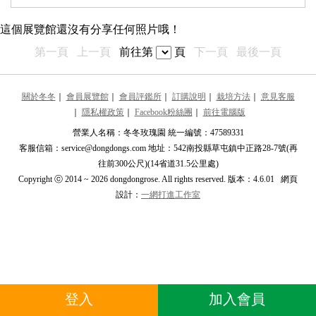
最近更新的展覽館
這個展覽館還沒有分享任何照片哦！
推薦的展覽館
第一頁
上一頁
前往第
頁
下一頁
最後一頁
Mirtoerosa
M
****toerosa9****
關於冬冬
｜
會員展覽館
｜
會員評鑑所
｜
訂購說明
｜
栽培方法
｜
意見客服
｜
隱私權政策
｜
Facebook粉絲團
｜
前往電腦版
Gardener
G
****gohui@gm****
營業人名稱：冬冬玫瑰園 統一編號：47589331
客服信箱：service@dongdongs.com 地址：542南投縣草屯鎮中正路28-7號(再
青岩杏林
青
往前300公尺)(14省道31.5公里處)
****isxbk33****
Copyright ⓒ 2014 ~ 2026 dongdongrose. All rights reserved. 版本：4.6.01 網頁
設計：
一網打進工作室
Sandy
S
****dy199410****
陳禎
陳
****etulip****
劉玉婷
劉
登入
加入會員
****danny012****