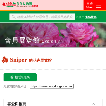
或使用
進階搜尋
會員展覽館
Exhibition
Sniper
的花卉展覽館
看他的評鑑所
此展覽館簡化網址：
喜愛與推薦