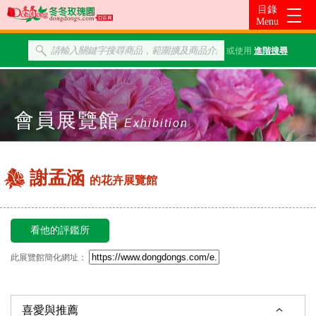
或使用
進階搜尋
會員展覽館
Exhibition
謝孟涵
的花卉展覽館
看他的評鑑所
此展覽館簡化網址：
喜愛與推薦