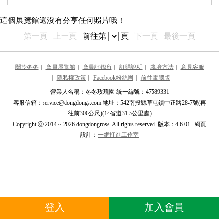
最近更新的展覽館
這個展覽館還沒有分享任何照片哦！
推薦的展覽館
第一頁
上一頁
前往第
頁
下一頁
最後一頁
jill
j
****l29****
關於冬冬
｜
會員展覽館
｜
會員評鑑所
｜
訂購說明
｜
栽培方法
｜
意見客服
｜
隱私權政策
｜
Facebook粉絲團
｜
前往電腦版
Snow
S
****w567****
營業人名稱：冬冬玫瑰園 統一編號：47589331
客服信箱：service@dongdongs.com 地址：542南投縣草屯鎮中正路28-7號(再
sofia
s
往前300公尺)(14省道31.5公里處)
****t@livema****
Copyright ⓒ 2014 ~ 2026 dongdongrose. All rights reserved. 版本：4.6.01 網頁
設計：
一網打進工作室
AllyCheng
****a@mail20****
芳朵五十
芳
****dy.wen20****
林玨秀
林
登入
加入會員
****pire.tin****