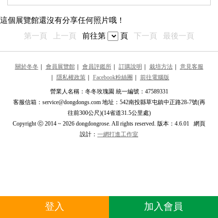
最近更新的展覽館
這個展覽館還沒有分享任何照片哦！
推薦的展覽館
第一頁
上一頁
前往第
頁
下一頁
最後一頁
力田山
****per 0823****
關於冬冬
｜
會員展覽館
｜
會員評鑑所
｜
訂購說明
｜
栽培方法
｜
意見客服
｜
隱私權政策
｜
Facebook粉絲團
｜
前往電腦版
李俊奇
李
****chi.lee@****
營業人名稱：冬冬玫瑰園 統一編號：47589331
客服信箱：service@dongdongs.com 地址：542南投縣草屯鎮中正路28-7號(再
由嵐
由
往前300公尺)(14省道31.5公里處)
****ker.yula****
Copyright ⓒ 2014 ~ 2026 dongdongrose. All rights reserved. 版本：4.6.01 網頁
設計：
一網打進工作室
Deven
D
****006****
Polly.H
P
****lyhuang1****
蘇佳語
蘇
登入
加入會員
****2866****