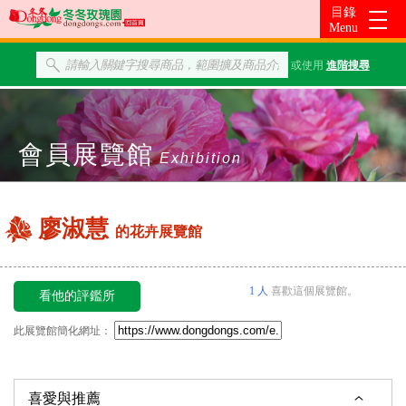
或使用
進階搜尋
會員展覽館
Exhibition
廖淑慧
的花卉展覽館
1 人
喜歡這個展覽館。
看他的評鑑所
此展覽館簡化網址：
喜愛與推薦