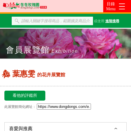
或使用
進階搜尋
會員展覽館
Exhibition
葉惠雯
的花卉展覽館
看他的評鑑所
此展覽館簡化網址：
喜愛與推薦