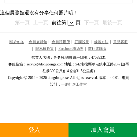
最近更新的展覽館
這個展覽館還沒有分享任何照片哦！
推薦的展覽館
第一頁
上一頁
前往第
頁
下一頁
最後一頁
安小鉑
****onostar ****
關於冬冬
｜
會員展覽館
｜
會員評鑑所
｜
訂購說明
｜
栽培方法
｜
意見客服
｜
隱私權政策
｜
Facebook粉絲團
｜
前往電腦版
米迷迷
米
****NAOMI****
營業人名稱：冬冬玫瑰園 統一編號：47589331
客服信箱：service@dongdongs.com 地址：542南投縣草屯鎮中正路28-7號(再
Chix2
C
往前300公尺)(14省道31.5公里處)
****lers917****
Copyright ⓒ 2014 ~ 2026 dongdongrose. All rights reserved. 版本：4.6.01 網頁
設計：
一網打進工作室
魏詩娉
魏
****llwindow****
栽植(新手)
栽
****rocco537****
米蓮妲
米
登入
加入會員
****ianda****