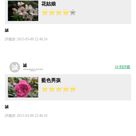
花姑娘
誠
評鑑於 2015-03-09 22:40:24
誠
誠
24 則評鑑
****665****
藍色男孩
誠
評鑑於 2015-03-09 22:40:18