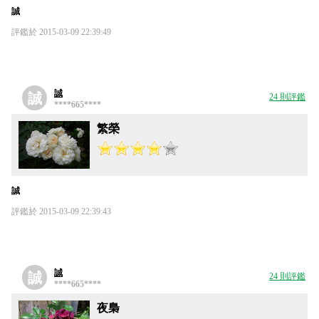
誠
評鑑於 2015-03-09 22:39:49
誠
誠
24 則評鑑
****665****
繁榮
誠
評鑑於 2015-03-09 22:39:43
誠
誠
24 則評鑑
****665****
夜梟