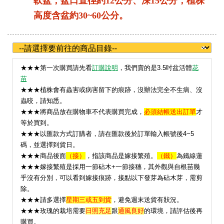
軟盆，盆口直徑約12公分、深15公分；植株
高度含盆約30~60公分。
★
★★第一次購買請先看
訂購說明
，我們賣的是3.5吋盆活體
花
苗
★★★植株會有蟲害或病害留下的痕跡，沒辦法完全不生病、沒
蟲咬，請知悉。
★★★將商品放在購物車不代表購買完成，
必須結帳送出訂單
才
等於買到。
★★★以匯款方式訂購者，請在匯款後於訂單輸入帳號後4~5
碼，並選擇到貨日。
★★★
商品後面
（接）
，指該商品是嫁接繁殖。
（鐵）
為鐵線蓮
★★★嫁接繁殖是採用一節砧木+一節接穗，其外觀與自根苗幾
乎沒有分別，可以看到嫁接痕跡，接點以下發芽為砧木芽，需剪
除。
★★★請多選擇
星期三或五到貨
，避免週末送貨有狀況。
★
★★玫瑰的栽培需要
日照充足
跟
通風良好
的環境，請評估後再
購買。