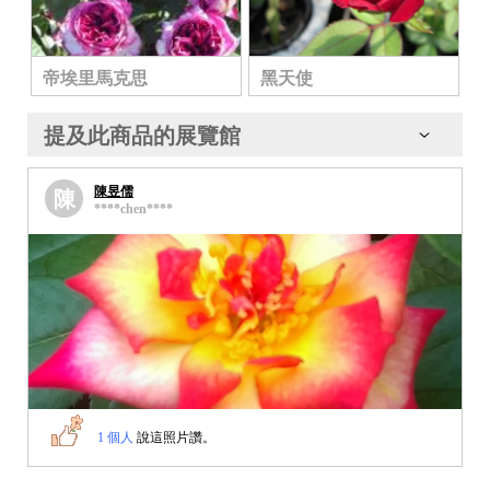
帝埃里馬克思
黑天使
提及此商品的展覽館
陳昱儒
陳
****chen****
1 個人
說這照片讚。