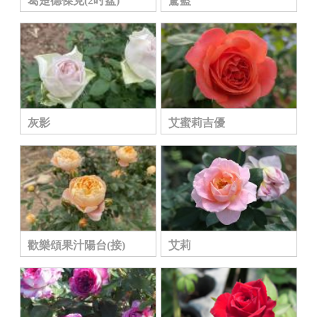
葛楚德傑克(2吋盆)
驚藍
灰影
艾蜜莉吉優
歡樂頌果汁陽台(接)
艾莉