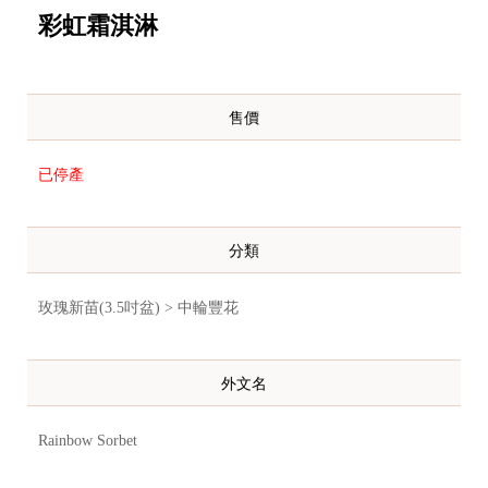
彩虹霜淇淋
售價
已停產
分類
玫瑰新苗(3.5吋盆) > 中輪豐花
外文名
Rainbow Sorbet