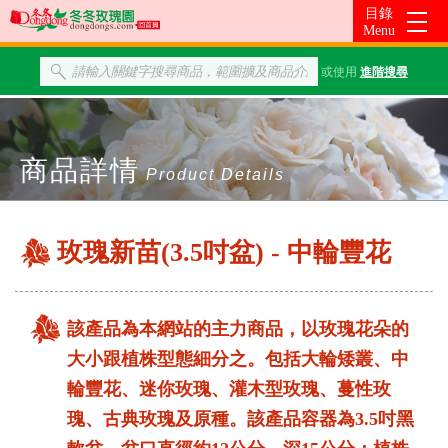
或使用
進階搜尋
商品詳情
Product Details
玫瑰新苗(3.5吋盆) - 中輪豐花
該產品為本網站的主力商品，以玫瑰花朵的
大小跟植株型態細分之。包括大輪矮叢、中
輪豐花、迷你玫瑰、灌木型玫瑰、蔓性玫
瑰、古典玫瑰及原種。該產品容器為3.5吋黑