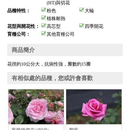
(HT)與切花
品種特性：
粉色
大輪
植株耐熱
花型與開花性：
高芯型
四季開花
育種公司：
其他育種公司
商品簡介
花徑約10公分大，抗病性強，瓣數約15瓣
有相似處的品種，您或許會喜歡