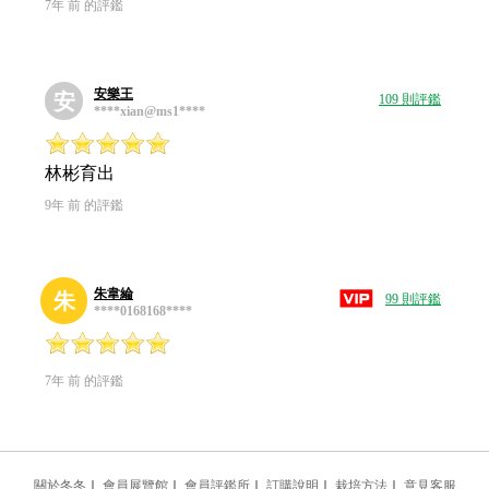
7年 前 的評鑑
安樂王
安
109 則評鑑
****xian@ms1****
林彬育出
9年 前 的評鑑
朱韋綸
朱
99 則評鑑
****0168168****
7年 前 的評鑑
關於冬冬
｜
會員展覽館
｜
會員評鑑所
｜
訂購說明
｜
栽培方法
｜
意見客服