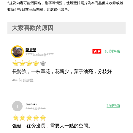
*提及內容可能因同名、別字等情況，使展覽館照片為本商品但未收錄或雖
收錄但與目前商品無關，此處僅供參考。
大家喜歡的原因
陳振聲
10 則評鑑
****la.chen@****
長勢強，一枝單花，花瓣少，葉子油亮，分枝好
4年 前 的評鑑
tnabiki
t
2 則評鑑
****biki****
強健，往旁邊長，需要大一點的空間。