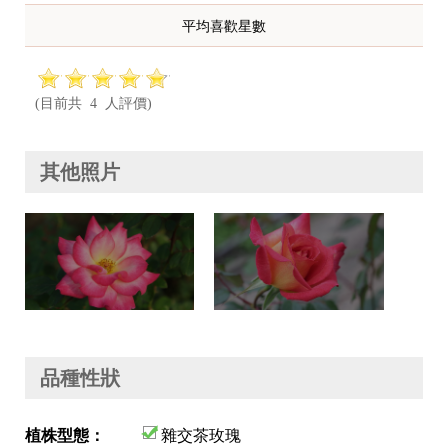
平均喜歡星數
(目前共 4 人評價)
其他照片
品種性狀
植株型態：
雜交茶玫瑰