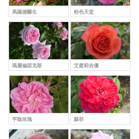
馬薩德醫生
粉色天堂
瑪麗倫諾克斯
艾蜜莉吉優
平陰玫瑰
蘇菲