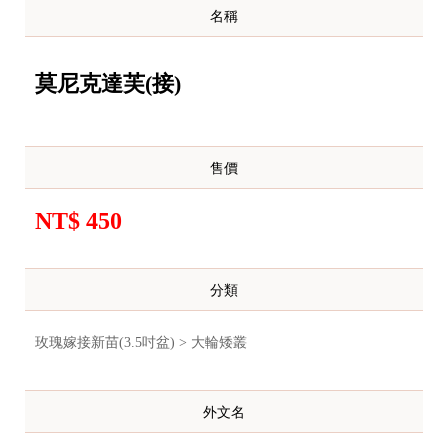
名稱
莫尼克達芙(接)
售價
NT$ 450
分類
玫瑰嫁接新苗(3.5吋盆) > 大輪矮叢
外文名