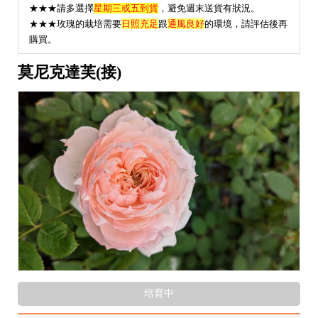
★★★請多選擇
星期三或五到貨
，避免週末送貨有狀況。
★
★★玫瑰的栽培需要
日照充足
跟
通風良好
的環境，請評估後再
購買。
莫尼克達芙(接)
培育中