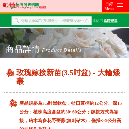
或使用
進階搜尋
商品詳情
Product Details
玫瑰嫁接新苗(3.5吋盆) - 大輪矮
叢
產品規格為3.5吋黑軟盆，盆口直徑約12公分、深15
公分；植株高度含盆約30~60公分；嫁接方式為靠
接，砧木為多花野薔薇(無刺砧木)，僅採3~5公分高