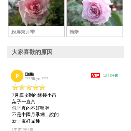
粉屏東月季
蜻蜓
大家喜歡的原因
Phillis
P
13 則評鑑
****llisyen****
7月底收到的嫁接小苗
葉子一直黃
似乎真的不好種喔
不是中國月季網上說的
新手友好品種
1年 前 的評鑑