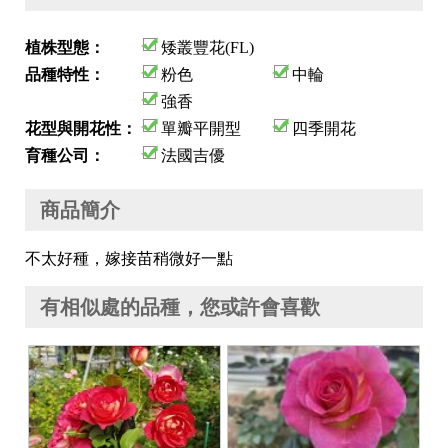
植株型態：
矮叢豐花(FL)
品種特性：
粉色
中輪
強香
花型與開花性：
單瓣平開型
四季開花
育種公司：
法國吉優
商品簡介
不太好種，嫁接苗稍微好一點
有相似處的品種，您或許會喜歡