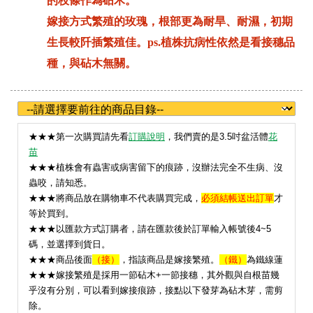
的枝條作為砧木。
嫁接方式繁殖的玫瑰，根部更為耐旱、耐濕，初期
生長較阡插繁殖佳。ps.植株抗病性依然是看接穗品
種，與砧木無關。
★
★★第一次購買請先看
訂購說明
，我們賣的是3.5吋盆活體
花
苗
★★★植株會有蟲害或病害留下的痕跡，沒辦法完全不生病、沒
蟲咬，請知悉。
★★★將商品放在購物車不代表購買完成，
必須結帳送出訂單
才
等於買到。
★★★以匯款方式訂購者，請在匯款後於訂單輸入帳號後4~5
碼，並選擇到貨日。
★★★
商品後面
（接）
，指該商品是嫁接繁殖。
（鐵）
為鐵線蓮
★★★嫁接繁殖是採用一節砧木+一節接穗，其外觀與自根苗幾
乎沒有分別，可以看到嫁接痕跡，接點以下發芽為砧木芽，需剪
除。