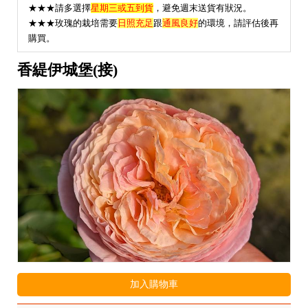
★★★請多選擇
星期三或五到貨
，避免週末送貨有狀況。
★
★★玫瑰的栽培需要
日照充足
跟
通風良好
的環境，請評估後再
購買。
香緹伊城堡(接)
加入購物車