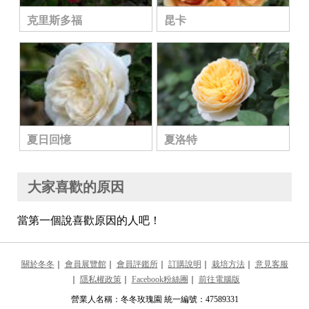
克里斯多福
昆卡
夏日回憶
夏洛特
大家喜歡的原因
當第一個說喜歡原因的人吧！
關於冬冬
｜
會員展覽館
｜
會員評鑑所
｜
訂購說明
｜
栽培方法
｜
意見客服
｜
隱私權政策
｜
Facebook粉絲團
｜
前往電腦版
營業人名稱：冬冬玫瑰園 統一編號：47589331