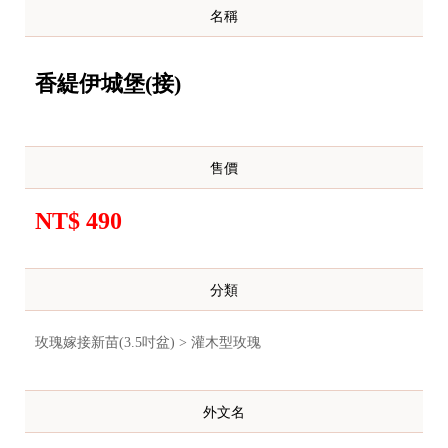
名稱
香緹伊城堡(接)
售價
NT$ 490
分類
玫瑰嫁接新苗(3.5吋盆) > 灌木型玫瑰
外文名