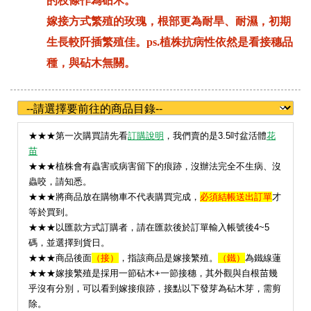
的枝條作為砧木。
嫁接方式繁殖的玫瑰，根部更為耐旱、耐濕，初期
生長較阡插繁殖佳。ps.植株抗病性依然是看接穗品
種，與砧木無關。
★
★★第一次購買請先看
訂購說明
，我們賣的是3.5吋盆活體
花
苗
★★★植株會有蟲害或病害留下的痕跡，沒辦法完全不生病、沒
蟲咬，請知悉。
★★★將商品放在購物車不代表購買完成，
必須結帳送出訂單
才
等於買到。
★★★以匯款方式訂購者，請在匯款後於訂單輸入帳號後4~5
碼，並選擇到貨日。
★★★
商品後面
（接）
，指該商品是嫁接繁殖。
（鐵）
為鐵線蓮
★★★嫁接繁殖是採用一節砧木+一節接穗，其外觀與自根苗幾
乎沒有分別，可以看到嫁接痕跡，接點以下發芽為砧木芽，需剪
除。