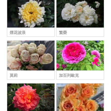
煙花波浪
繁榮
莫莉
加百列歐克