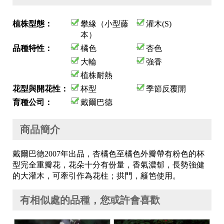
植株型態：
攀緣（小型藤
灌木(S)
本）
品種特性：
橘色
杏色
大輪
強香
植株耐熱
花型與開花性：
杯型
季節反覆開
育種公司：
戴爾巴德
商品簡介
戴爾巴德2007年出品，杏橘色至橘色外瓣帶有粉色的杯
型完全重瓣花，花朵十分有份量，香氣濃郁，長勢強健
的大灌木，可牽引作為花柱；拱門，籬笆使用。
有相似處的品種，您或許會喜歡