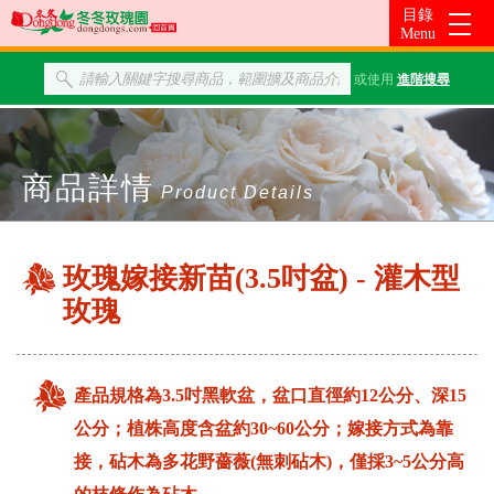
或使用
進階搜尋
商品詳情
Product Details
玫瑰嫁接新苗(3.5吋盆) - 灌木型
玫瑰
產品規格為3.5吋黑軟盆，盆口直徑約12公分、深15
公分；植株高度含盆約30~60公分；嫁接方式為靠
接，砧木為多花野薔薇(無刺砧木)，僅採3~5公分高