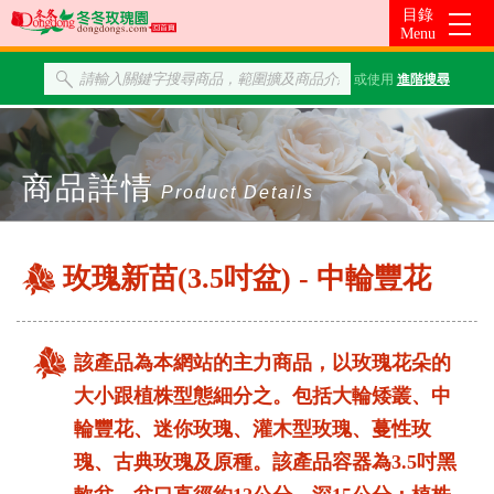
或使用
進階搜尋
商品詳情
Product Details
玫瑰新苗(3.5吋盆) - 中輪豐花
該產品為本網站的主力商品，以玫瑰花朵的
大小跟植株型態細分之。包括大輪矮叢、中
輪豐花、迷你玫瑰、灌木型玫瑰、蔓性玫
瑰、古典玫瑰及原種。該產品容器為3.5吋黑