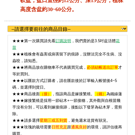
軟盆，盆口直徑約12公分、深15公分；植株
高度含盆約30~60公分。
★
★★第一次購買請先看
訂購說明
，我們賣的是3.5吋盆活體
花
苗
★★★植株會有蟲害或病害留下的痕跡，沒辦法完全不生病、沒
蟲咬，請知悉。
★★★將商品放在購物車不代表購買完成，
必須結帳送出訂單
才
等於買到。
★★★以匯款方式訂購者，請在匯款後於訂單輸入帳號後4~5
碼，並選擇到貨日。
★★★
商品後面
（接）
，指該商品是嫁接繁殖。
（鐵）
為鐵線蓮
★★★嫁接繁殖是採用一節砧木+一節接穗，其外觀與自根苗幾
乎沒有分別，可以看到嫁接痕跡，接點以下發芽為砧木芽，需剪
除。
★★★請多選擇
星期三或五到貨
，避免週末送貨有狀況。
★
★★玫瑰的栽培需要
日照充足
跟
通風良好
的環境，請評估後再
購買。