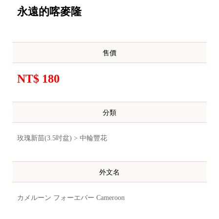
永遠的喀麥隆
售價
NT$ 180
分類
玫瑰新苗(3.5吋盆) > 中輪豐花
外文名
カメルーン フォーエバー Cameroon