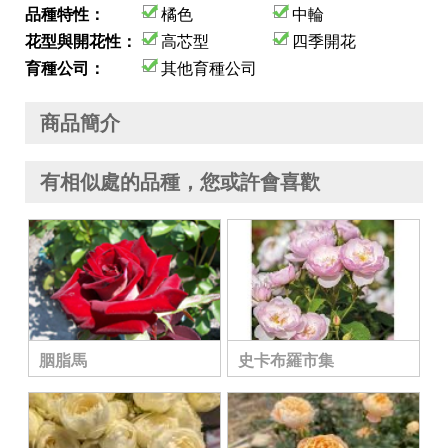
品種特性：
橘色
中輪
花型與開花性：
高芯型
四季開花
育種公司：
其他育種公司
商品簡介
有相似處的品種，您或許會喜歡
胭脂馬
史卡布羅市集