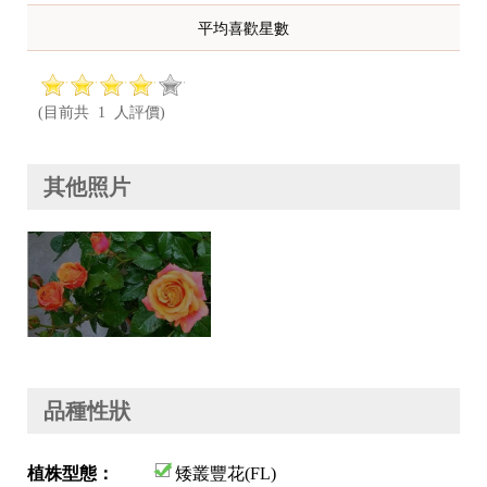
平均喜歡星數
(目前共 1 人評價)
其他照片
品種性狀
植株型態：
矮叢豐花(FL)