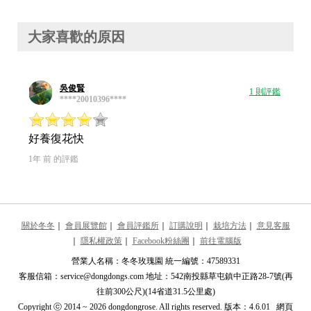
大家喜歡的原因
吳俊賢
1 則評鑑
****20010396****
好養復花快
1年 前 的評鑑
關於冬冬
｜
會員展覽館
｜
會員評鑑所
｜
訂購說明
｜
栽培方法
｜
意見客服
｜
隱私權政策
｜
Facebook粉絲團
｜
前往電腦版
營業人名稱：冬冬玫瑰園 統一編號：47589331
客服信箱：service@dongdongs.com 地址：542南投縣草屯鎮中正路28-7號(再
往前300公尺)(14省道31.5公里處)
Copyright ⓒ 2014 ~ 2026 dongdongrose. All rights reserved. 版本：4.6.01 網頁