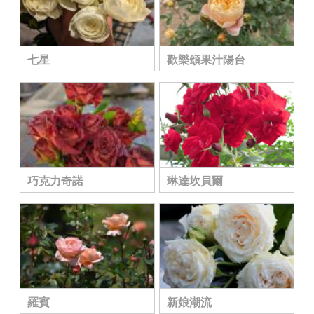
七星
歡樂頌果汁陽台
巧克力奇諾
琳達坎貝爾
羅賓
新娘潮流