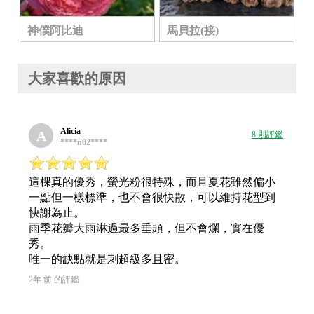
神僕阿比迪
馬貝拉(接)
大家喜歡的原因
Alicia
A
8 則評鑑
****n02****
這棵真的優秀，螢光粉很特殊，而且夏花雖然偏小
一點但一樣標準，也不會很快散，可以維持花型到
快謝為止。
雨季花瓣大雨淋過最多垂頭，但不會爛，實在優
秀。
唯一的缺點就是刺超級多且密。
2年 前 的評鑑