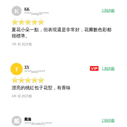
KK
K
3 則評鑑
****uang28****
夏花小朵一點，但表現還是非常好，花瓣數色彩都
很標準。
3年 前 的評鑑
TN
T
1 則評鑑
****inish****
漂亮的桃紅包子花型，有香味
4年 前 的評鑑
戴倫
戴
2 則評鑑
****derain@y****