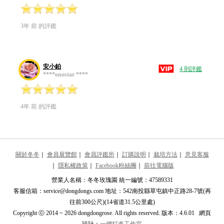
3年 前 的評鑑
安小鉑
4 則評鑑
****onostar ****
4年 前 的評鑑
關於冬冬
｜
會員展覽館
｜
會員評鑑所
｜
訂購說明
｜
栽培方法
｜
意見客服
｜
隱私權政策
｜
Facebook粉絲團
｜
前往電腦版
營業人名稱：冬冬玫瑰園 統一編號：47589331
客服信箱：service@dongdongs.com 地址：542南投縣草屯鎮中正路28-7號(再
往前300公尺)(14省道31.5公里處)
Copyright ⓒ 2014 ~ 2026 dongdongrose. All rights reserved. 版本：4.6.01 網頁
設計：
一網打進工作室