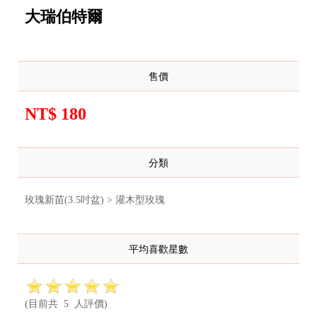
大瑞伯特爾
售價
NT$ 180
分類
玫瑰新苗(3.5吋盆) > 灌木型玫瑰
平均喜歡星數
(目前共 5 人評價)