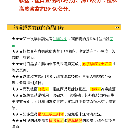
軟盆，盆口直徑約12公分、深15公分；植株
高度含盆約30~60公分。
★
★★第一次購買請先看
訂購說明
，我們賣的是3.5吋盆活體
花
苗
★★★植株會有蟲害或病害留下的痕跡，沒辦法完全不生病、沒
蟲咬，請知悉。
★★★將商品放在購物車不代表購買完成，
必須結帳送出訂單
才
等於買到。
★★★以匯款方式訂購者，請在匯款後於訂單輸入帳號後4~5
碼，並選擇到貨日。
★★★
商品後面
（接）
，指該商品是嫁接繁殖。
（鐵）
為鐵線蓮
★★★嫁接繁殖是採用一節砧木+一節接穗，其外觀與自根苗幾
乎沒有分別，可以看到嫁接痕跡，接點以下發芽為砧木芽，需剪
除。
★★★請多選擇
星期三或五到貨
，避免週末送貨有狀況。
★
★★玫瑰的栽培需要
日照充足
跟
通風良好
的環境，請評估後再
購買。