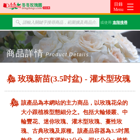
或使用
進階搜尋
商品詳情
Product Details
玫瑰新苗(3.5吋盆) - 灌木型玫瑰
該產品為本網站的主力商品，以玫瑰花朵的
大小跟植株型態細分之。包括大輪矮叢、中
輪豐花、迷你玫瑰、灌木型玫瑰、蔓性玫
瑰、古典玫瑰及原種。該產品容器為3.5吋黑