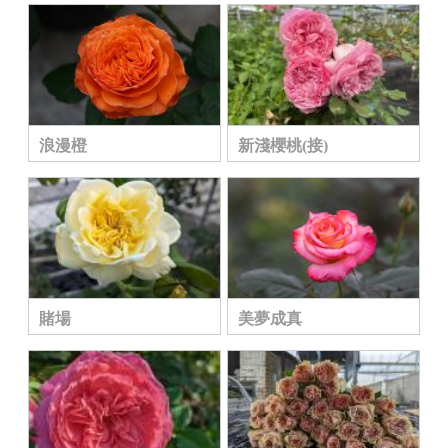
浪漫橙
新淺櫻桃(接)
賭場
美夢成真