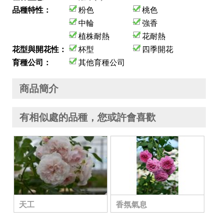
品種特性：
粉色
桃色
中輪
強香
植株耐熱
花耐熱
花型與開花性：
杯型
四季開花
育種公司：
其他育種公司
商品簡介
有相似處的品種，您或許會喜歡
天工
香氛氣息