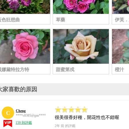
藍色狂想曲
草藥
伊芙．
貝娜黛特拉方特
甜蜜第戎
橙汁
大家喜歡的原因
Cheng
C
****c0305@gm****
很美很香好種，開花性也不錯喔
159 則評鑑
2年 前 的評鑑