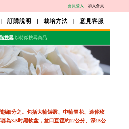
會員登入
加入會員
訂購說明
栽培方法
意見客服
階搜尋
以特徵搜尋商品
型態細分之。包括大輪矮叢、中輪豐花、迷你玫
為3.5吋黑軟盆，盆口直徑約12公分、深15公