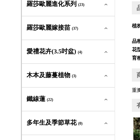
羅莎歐麗新星系列全部
(2)
羅莎歐麗進化系列
迷你玫瑰
(23)
(3)
中輪豐花
(4)
大輪矮叢
(0)
灌木型玫瑰
(23)
羅莎歐麗進化系列全部
(23)
植
羅莎歐麗嫁接苗
迷你玫瑰
(37)
(2)
中輪豐花
(2)
蔓性玫瑰
(1)
品
大輪矮叢
(4)
灌木型玫瑰
(17)
羅莎歐麗嫁接苗全部
(37)
花
愛禮花卉(3.5吋盆)
迷你玫瑰
(4)
(0)
古典玫瑰及原種
(0)
育
中輪豐花
(9)
蔓性玫瑰
(0)
大輪矮叢
(4)
灌木型玫瑰
(0)
愛禮花卉(3.5吋盆)全部
(4)
木本及藤蔓植物
迷你玫瑰
(3)
(0)
中輪豐花
(17)
蔓性玫瑰
(0)
中輪豐花
(0)
重
灌木型玫瑰
(10)
木本及藤蔓植物全部
(3)
鐵線蓮
迷你玫瑰
(22)
(0)
大輪矮叢
(3)
蔓性玫瑰
(0)
常綠及落葉灌木
(3)
灌木型玫瑰
(16)
鐵線蓮全部
(22)
多年生及季節草花
嫁接苗
(0)
(1)
藤蔓植物
(0)
蔓性玫瑰
(0)
新世界組
(2)