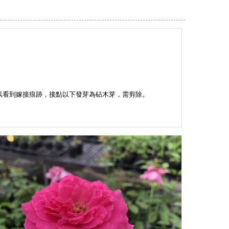
。
以看到嫁接痕跡，接點以下發芽為砧木芽，需剪除。