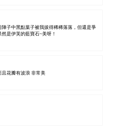
前陣子中黑點葉子被我拔得稀稀落落，但還是爭
果然是伊芙的藍寶石~美呀！
而且花瓣有波浪 非常美