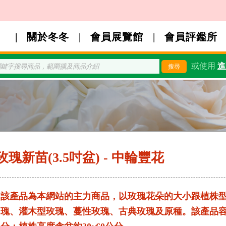
關於冬冬
會員展覽館
會員評鑑所
或使用
進
玫瑰新苗(3.5吋盆) - 中輪豐花
該產品為本網站的主力商品，以玫瑰花朵的大小跟植株
瑰、灌木型玫瑰、蔓性玫瑰、古典玫瑰及原種。該產品容器