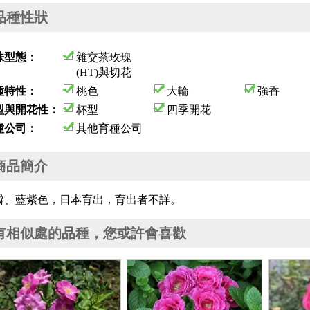
品種性狀
株型態：
雜交茶玫瑰
(HT)與切花
種特性：
桃色
大輪
強香
型與開花性：
杯型
四季開花
種公司：
其他育種公司
商品簡介
瓣、藍紫色，日本育出，育出者不詳。
有相似處的品種，您或許會喜歡