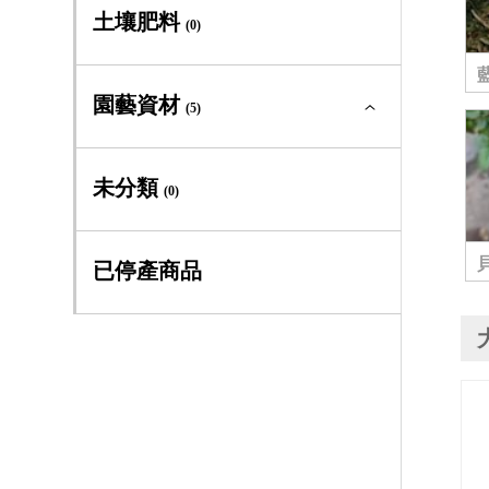
多年生及季節草花全部
(0)
土壤肥料
(0)
大道系
(1)
多年生草本
(0)
園藝資材
早大花組
(5)
(3)
季節草花
(0)
晚大花組
(3)
園藝資材全部
(5)
未分類
(0)
義大利組
(6)
專利四方盆
(3)
已停產商品
全緣組
(6)
工具手套
(1)
佛羅里達組
(1)
書籍
(1)
傑克曼組
(0)
德克薩斯組
(0)