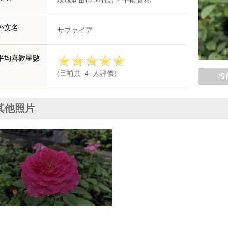
外文名
サファイア
平均喜歡星數
(目前共 4 人評價)
培
其他照片