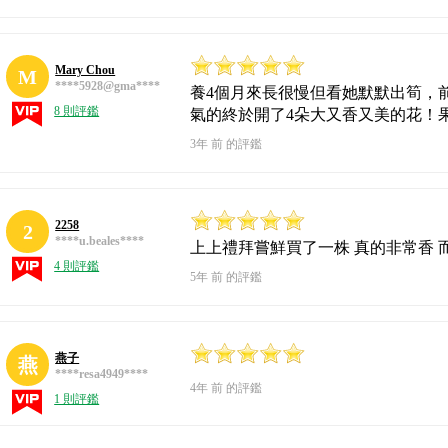
Mary Chou
M
****5928@gma****
養4個月來長很慢但看她默默出筍，
8 則評鑑
氣的終於開了4朵大又香又美的花！
3年 前 的評鑑
2258
2
****u.beales****
上上禮拜嘗鮮買了一株 真的非常香 
4 則評鑑
5年 前 的評鑑
燕子
燕
****resa4949****
4年 前 的評鑑
1 則評鑑