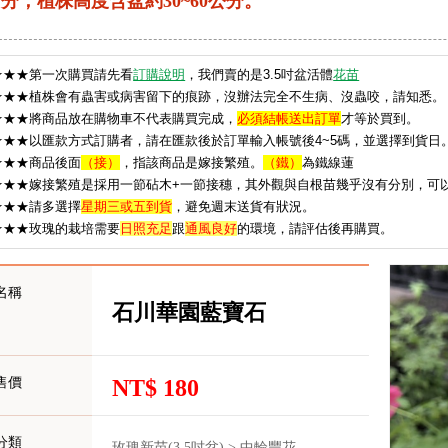
分；植株高度含盆約30~60公分。
★
★★第一次購買請先看
訂購說明
，我們賣的是3.5吋盆活體
花苗
★★★植株會有蟲害或病害留下的痕跡，沒辦法完全不生病、沒蟲咬，請知悉。
★★★將商品放在購物車不代表購買完成，
必須結帳送出訂單
才等於買到。
★★★以匯款方式訂購者，請在匯款後於訂單輸入帳號後4~5碼，並選擇到貨日
★★★
商品後面
（接）
，指該商品是嫁接繁殖。
（鐵）
為鐵線蓮
★★★嫁接繁殖是採用一節砧木+一節接穗，其外觀與自根苗幾乎沒有分別，可
★★★請多選擇
星期三或五到貨
，避免週末送貨有狀況。
★
★★玫瑰的栽培需要
日照充足
跟
通風良好
的環境，請評估後再購買。
名稱
石川華園藍寶石
售價
NT$ 180
分類
玫瑰新苗(3.5吋盆) > 中輪豐花