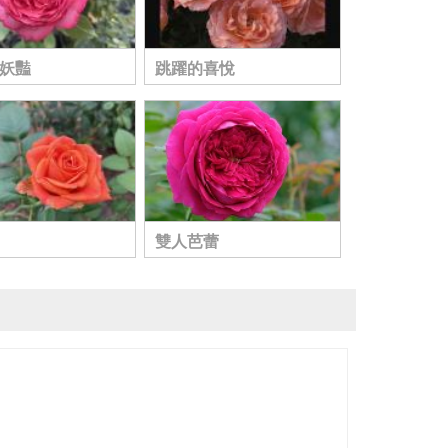
妖豔
跳躍的喜悅
雙人芭蕾