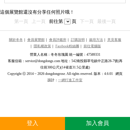
最近更新的展覽館
這個展覽館還沒有分享任何照片哦！
推薦的展覽館
第一頁
上一頁
前往第
頁
下一頁
最後一頁
翁紫凌
翁
****a29568@h****
關於冬冬
｜
會員展覽館
｜
會員評鑑所
｜
訂購說明
｜
栽培方法
｜
意見客服
｜
隱私權政策
｜
Facebook粉絲團
｜
前往電腦版
劉姿慧
劉
****voice****
營業人名稱：冬冬玫瑰園 統一編號：47589331
客服信箱：service@dongdongs.com 地址：542南投縣草屯鎮中正路28-7號(再
阿平
阿
往前300公尺)(14省道31.5公里處)
****g558387****
Copyright ⓒ 2014 ~ 2026 dongdongrose. All rights reserved. 版本：4.6.01 網頁
設計：
一網打進工作室
鄭祖帆
鄭
****is10069@****
陳正友
陳
****888****
雁南飛
雁
登入
加入會員
****er0619****