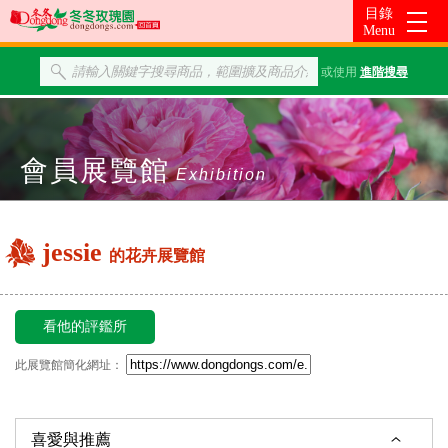
或使用
進階搜尋
會員展覽館
Exhibition
jessie
的花卉展覽館
看他的評鑑所
此展覽館簡化網址：
喜愛與推薦