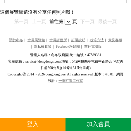
最近更新的展覽館
這個展覽館還沒有分享任何照片哦！
推薦的展覽館
第一頁
上一頁
前往第
頁
下一頁
最後一頁
劉玉仙
劉
****010qw****
關於冬冬
｜
會員展覽館
｜
會員評鑑所
｜
訂購說明
｜
栽培方法
｜
意見客服
｜
隱私權政策
｜
Facebook粉絲團
｜
前往電腦版
玉華
玉
****ebaker8****
營業人名稱：冬冬玫瑰園 統一編號：47589331
客服信箱：service@dongdongs.com 地址：542南投縣草屯鎮中正路28-7號(再
癒花園
往前300公尺)(14省道31.5公里處)
****a0926g****
Copyright ⓒ 2014 ~ 2026 dongdongrose. All rights reserved. 版本：4.6.01 網頁
設計：
一網打進工作室
避風港
****105104@g****
Fai＊Fai
F
****dthevoic****
夢17
夢
登入
加入會員
****.flawles****