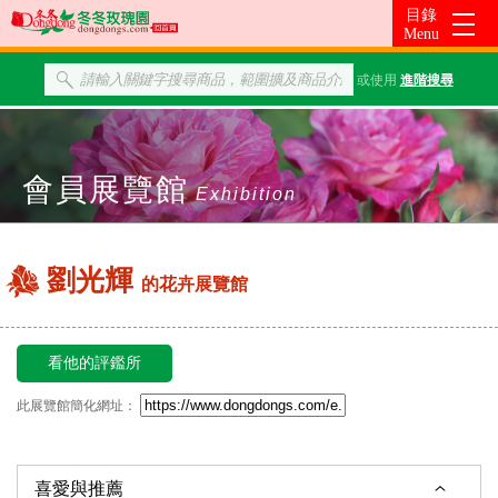
或使用
進階搜尋
會員展覽館
Exhibition
劉光輝
的花卉展覽館
看他的評鑑所
此展覽館簡化網址：
喜愛與推薦