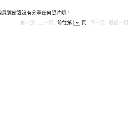
個展覽館還沒有分享任何照片哦！
第一頁
上一頁
前往第
頁
下一頁
最後一頁