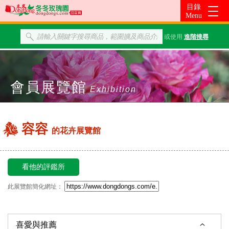
或使用
進階搜尋
會員展覽館
Exhibition
容容
的花卉展覽館
看他的評鑑所
此展覽館簡化網址：
喜愛與推薦