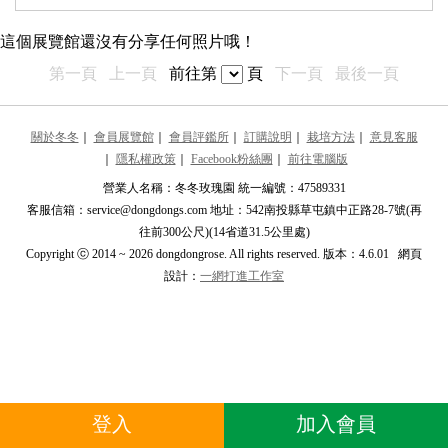
最近更新的展覽館
這個展覽館還沒有分享任何照片哦！
推薦的展覽館
第一頁
上一頁
前往第
頁
下一頁
最後一頁
譯醣
譯
****nehsieh@****
關於冬冬
｜
會員展覽館
｜
會員評鑑所
｜
訂購說明
｜
栽培方法
｜
意見客服
｜
隱私權政策
｜
Facebook粉絲團
｜
前往電腦版
吳書綺
吳
****k0530****
營業人名稱：冬冬玫瑰園 統一編號：47589331
客服信箱：service@dongdongs.com 地址：542南投縣草屯鎮中正路28-7號(再
ping
p
往前300公尺)(14省道31.5公里處)
****09108940****
Copyright ⓒ 2014 ~ 2026 dongdongrose. All rights reserved. 版本：4.6.01 網頁
設計：
一網打進工作室
石崁頂
石
****1525****
陳禎
陳
****etulip****
小如
小
登入
加入會員
****ujulin92****