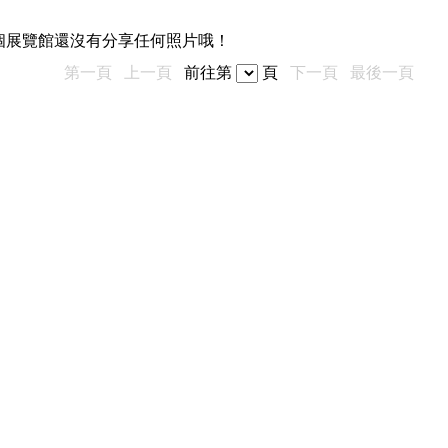
個展覽館還沒有分享任何照片哦！
第一頁
上一頁
前往第
頁
下一頁
最後一頁